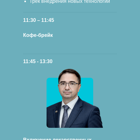
Трек внедрения новых технологий
11:30 – 11:45
Кофе-брейк
11:45 - 13:30
Включение лекарственных